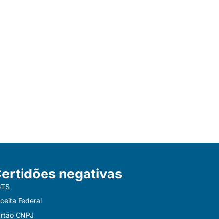
ertidões negativas
GTS
ceita Federal
rtão CNPJ