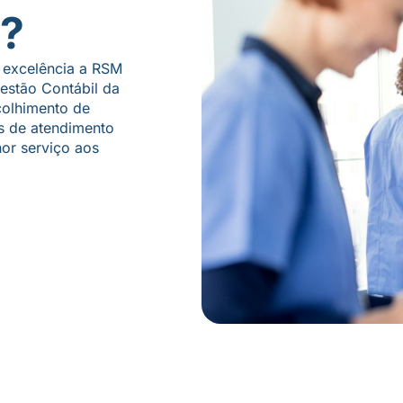
?
e excelência a RSM
estão Contábil da
colhimento de
s de atendimento
hor serviço aos